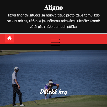
Skip
Aligno
to
Tíživá finanční situace se nazývá tíživá proto, že je tomu, kdo
content
se v ní ocitne, těžko. A jak někomu takovému ulehčit? Kromě
větší píle může pomoci i půjčka.
Dětské hry