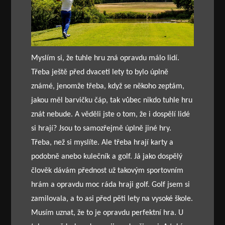
Myslím si, že tuhle hru zná opravdu málo lidí.
Třeba ještě před dvaceti lety to bylo úplně
známé, jenomže třeba, když se někoho zeptám,
jakou měl barvičku čáp, tak vůbec nikdo tuhle hru
znát nebude. A věděli jste o tom, že i dospělí lidé
si hrají? Jsou to samozřejmě úplně jiné hry.
Třeba, než si myslíte. Ale třeba hrají karty a
podobně anebo kulečník a golf. Já jako dospělý
člověk dávám přednost už takovým sportovním
hrám a opravdu moc ráda hraji golf. Golf jsem si
zamilovala, a to asi před pěti lety na vysoké škole.
Musím uznat, že to je opravdu perfektní hra. U