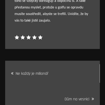
toho se vždycky odreaguji a odpočinu si. A také
přestanou myslet, protože u golfu se opravdu
musíte soustředit, abyste se trefili. Uvidíte, že by
vás to také jistě zaujalo.
Navigace
Ne každý je milionář
pro
příspěvek
Dům na vesnici