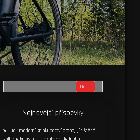
Hledat
Nejnovější příspěvky
Jak moderní knihkupectví propojují tištěné
knihy, e-knihy a audioknihy do jednoho