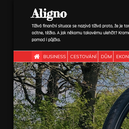
Skip
Aligno
to
content
Tíživá finanční situace se nazývá tíživá proto, že je t
ocitne, těžko. A jak někomu takovému ulehčit? Kromě
pomoci i půjčka.
BUSINESS
CESTOVÁNÍ
DŮM
EKON