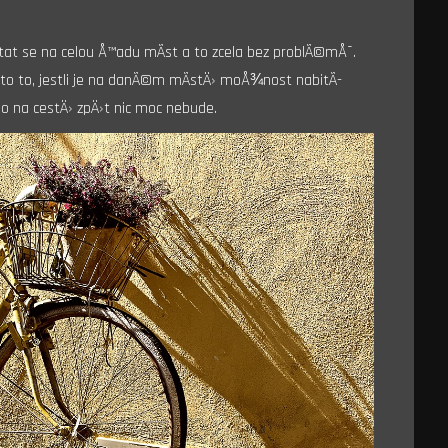
tat se na celou Å™adu mÃ­st a to zcela bez problÃ©mÅ¯.
e to to, jestli je na danÃ©m mÃ­stÄ› moÅ¾nost nabitÃ­
o na cestÄ› zpÄ›t nic moc nebude.