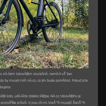
by o nÄ›Äem takovÃ©m skuteÄnÄ› nemÄ›li vÅ¯bec
y by museli mÃ­t nÄ›co, co jim bude pomÃ¡hat. Pokud jste
bujete.
kÃ© kolo, udÄ›lÃ¡te daleko lÃ©pe. NÄ›co takovÃ©ho je
protoÅ¾e prÃ¡vÄ› ti jsou tÄ›mi, kteÅ™Ã­ musejÃ­ Å¡etÅ™it