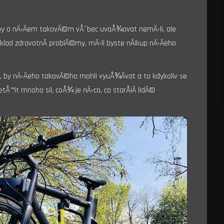
 by o nÄ›Äem takovÃ©m vÅ¯bec uvaÅ¾ovat nemÄ›li, ale
klad zdravotnÃ­ problÃ©my, mÄ›li byste nÃ¡kup nÄ›Äeho
Ã­, by nÄ›Äeho takovÃ©ho mohli vyuÅ¾Ã­vat a to kdykoliv se
™it mnoho sil, coÅ¾ je nÄ›co, co starÅ¡Ã­ lidÃ©