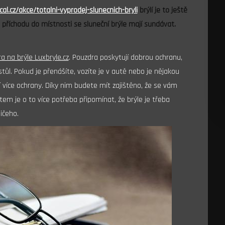
l.cz/akce/totalni-vyprodej-slunecnich-bryli
brýlí je to ještě
při příchodu do místnosti se sluneční brýle mají sundávat.
a na brýle Luxbryle.cz
.
Pouzdra poskytují dobrou ochranu,
tůl. Pokud je přenášíte, vozíte je v autě nebo je nějakou
 více ochrany. Díky nim budete mít zajištěno, že se vám
ětem je o to více potřeba připomínat, že brýle je třeba
ičeho.