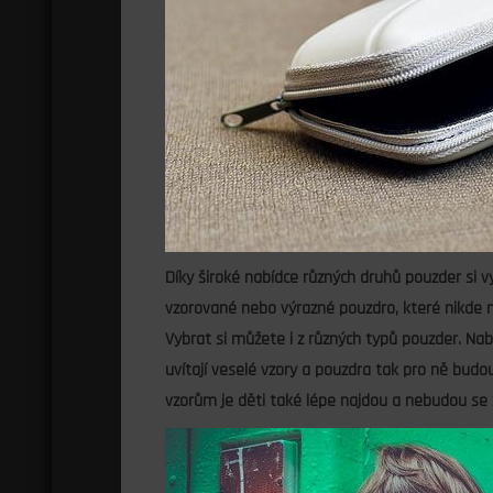
Díky široké nabídce různých druhů pouzder si 
vzorované nebo výrazné pouzdro, které nikde 
Vybrat si můžete i z různých typů pouzder. Nab
uvítají veselé vzory a pouzdra tak pro ně budo
vzorům je děti také lépe najdou a nebudou se 