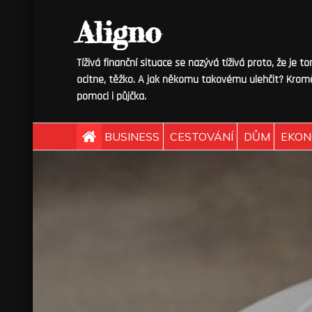
Skip
Aligno
to
content
Tíživá finanční situace se nazývá tíživá proto, že je t
ocitne, těžko. A jak někomu takovému ulehčit? Kromě
pomoci i půjčka.
BUSINESS
CESTOVÁNÍ
DŮM
EKON