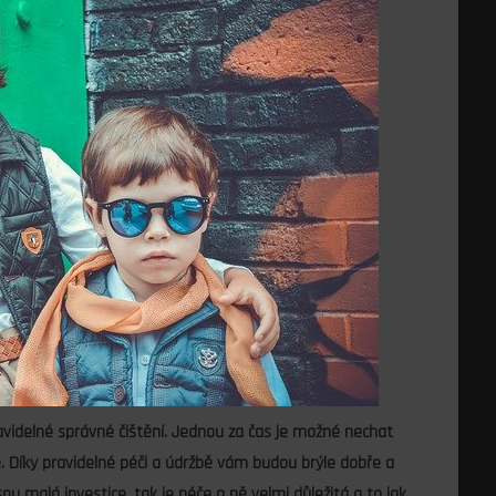
avidelné správné čištění. Jednou za čas je možné nechat
ce. Díky pravidelné péči a údržbě vám budou brýle dobře a
ou malá investice, tak je péče o ně velmi důležitá a to jak