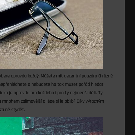
vybere opravdu každý. Můžete mít decentní pouzdro či různě
nepřehlédnete a nebudete ho tak muset pořád hledat.
ídka je opravdu pro každého i pro ty nejmenší děti. Ty
u mnohem zajímavější a lépe si je oblíbí. Díky výrazným
za ně stydět.