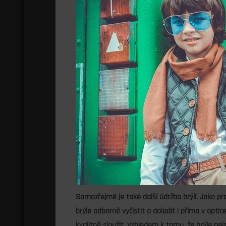
Samozřejmé je také další údržba brýlí. Jako pr
brýle odborně vyčistit a doladit i přímo v opti
kvalitně sloužit. Vzhledem k tomu, že brýle nejs