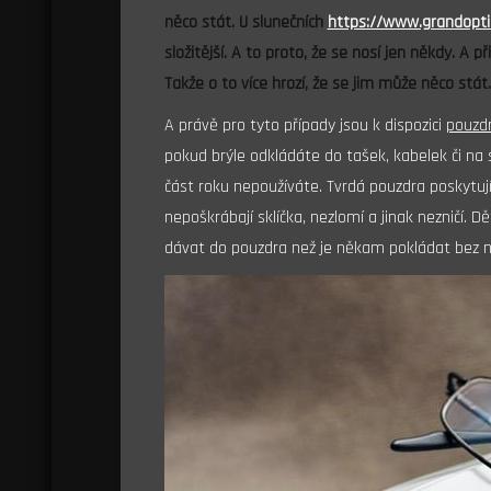
něco stát. U slunečních
https://www.grandoptica
složitější. A to proto, že se nosí jen někdy. A 
Takže o to více hrozí, že se jim může něco stát.
A právě pro tyto případy jsou k dispozici
pouzdr
pokud brýle odkládáte do tašek, kabelek či na s
část roku nepoužíváte. Tvrdá pouzdra poskytují
nepoškrábají sklíčka, nezlomí a jinak nezničí. D
dávat do pouzdra než je někam pokládat bez n