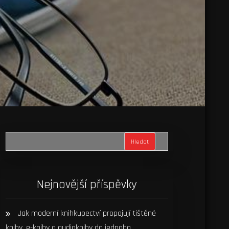
Hledat
Nejnovější příspěvky
Jak moderní knihkupectví propojují tištěné
knihy, e-knihy a audioknihy do jednoho