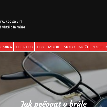
omu, kdo se v ní
 větší píle může
OMIKA
ELEKTRO
HRY
MOBIL
MOTO
MUŽI
PRODU
Jak pečovat o brýle