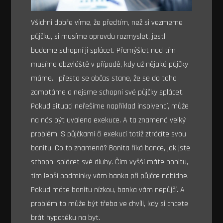
Všichni dobře víme, že předtím, než si vezmeme
půjčku, si musíme opravdu rozmyslet, jestli
budeme schopní ji splácet. Přemýšlet nad tím
musíme obzvláště v případě, kdy už nějaké půjčky
máme. I přesto se občas stane, že se do toho
zamotáme a nejsme schopni své půjčky splácet.
Pokud situaci neřešíme například insolvencí, může
na nás být uvalena exekuce. A ta znamená velký
problém. S půjčkami či exekucí totiž ztrácíte svou
bonitu. Co to znamená? Bonita říká bance, jak jste
schopni splácet své dluhy. Čím vyšší máte bonitu,
tím lepší podmínky vám banka při půjčce nabídne.
Pokud máte bonitu nízkou, banka vám nepůjčí. A
problém to může být třeba ve chvíli, kdy si chcete
brát hypotéku na byt.