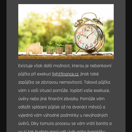
Existuje však další možnost, kterou je nebankovní
půjčka při exekuci
lightfinance.cz
, jinak také
zapůjčka se zástavou nemovitosti. Taková půjčka
vám s vaši situací pomůže. Vyplatí vaše exekuce,
úvěry nebo jiné finanční závazky. Pomůže vám
odložit splácení půjček až na dvanáct měsíců a
vyjedná vám výhodné podmínky u nevýhodných
úvěrů. Díky tomuto procesu se vám vrátí bonita a
vy si tak budete moci vzít úvěr nebo hypotéku.