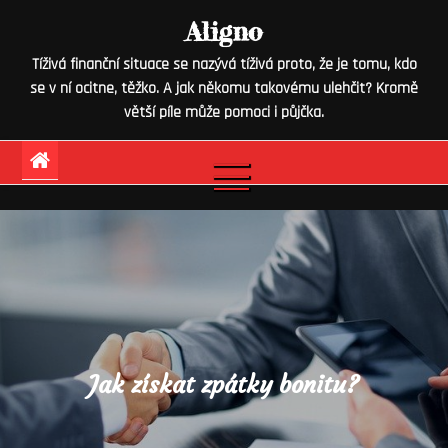
Skip
Aligno
to
Tíživá finanční situace se nazývá tíživá proto, že je tomu, kdo
content
se v ní ocitne, těžko. A jak někomu takovému ulehčit? Kromě
větší píle může pomoci i půjčka.
Jak získat zpátky bonitu?