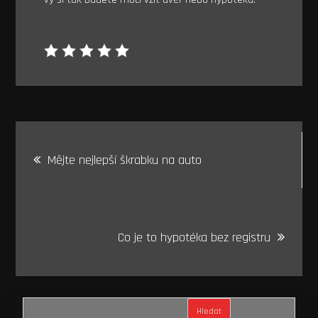
Navigace
Mějte nejlepší škrabku na auto
pro
příspěvek
Co je to hypotéka bez registru
Hledat