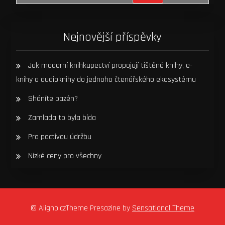
Nejnovější příspěvky
Jak moderní knihkupectví propojují tištěné knihy, e-
knihy a audioknihy do jednoho čtenářského ekosystému
Sháníte bazén?
Zamlada to byla bída
Pro poctivou údržbu
Nízké ceny pro všechny
© Aligno.czTheme Presazine by
Sensational Theme