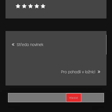
Navigace
Středa novinek
pro
příspěvek
Pro pohodlí v ložnici
Hledat