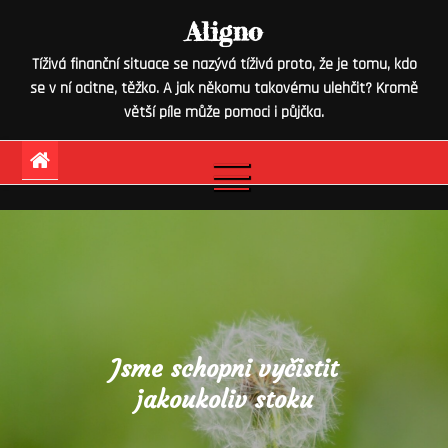
Skip
Aligno
to
Tíživá finanční situace se nazývá tíživá proto, že je tomu, kdo
content
se v ní ocitne, těžko. A jak někomu takovému ulehčit? Kromě
větší píle může pomoci i půjčka.
Jsme schopni vyčistit
jakoukoliv stoku