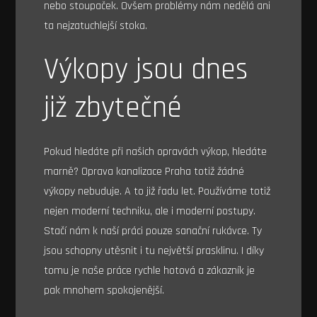
nebo stoupaček. Ovšem problémy nám nedělá ani
ta nejzatuchlejší stoka.
Výkopy jsou dnes
již zbytečné
Pokud hledáte při našich opravách výkop, hledáte
marně?
Oprava kanalizace Praha
totiž žádné
výkopy nebuduje. A to již řadu let. Používáme totiž
nejen moderní techniku, ale i moderní postupy.
Stačí nám k naší práci pouze sanační rukávce. Ty
jsou schopny utěsnit i tu největší prasklinu. I díky
tomu je naše práce rychle hotová a zákazník je
pak mnohem spokojenější.