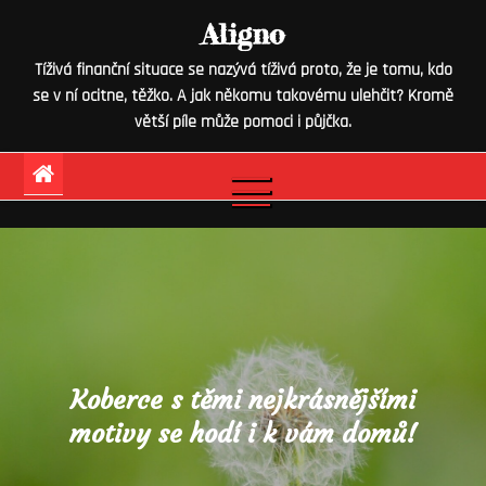
Skip
Aligno
to
Tíživá finanční situace se nazývá tíživá proto, že je tomu, kdo
content
se v ní ocitne, těžko. A jak někomu takovému ulehčit? Kromě
větší píle může pomoci i půjčka.
Koberce s těmi nejkrásnějšími
motivy se hodí i k vám domů!