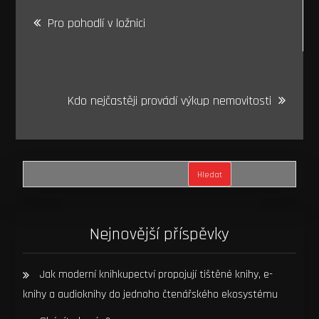
Navigace
Pro pohodlí v ložnici
pro
příspěvek
Kdo nejčastěji provádí výkup nemovitosti
Hledat
Nejnovější příspěvky
Jak moderní knihkupectví propojují tištěné knihy, e-
knihy a audioknihy do jednoho čtenářského ekosystému