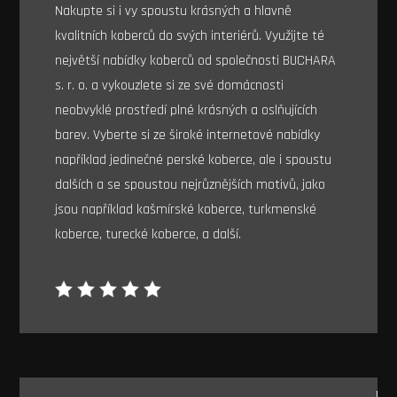
Nakupte si i vy spoustu krásných a hlavně
kvalitních koberců do svých interiérů. Využijte té
největší nabídky koberců od společnosti BUCHARA
s. r. o. a vykouzlete si ze své domácnosti
neobvyklé prostředí plné krásných a oslňujících
barev. Vyberte si ze široké internetové nabídky
například jedinečné perské koberce, ale i spoustu
dalších a se spoustou nejrůznějších motivů, jako
jsou například kašmírské koberce, turkmenské
koberce, turecké koberce, a další.