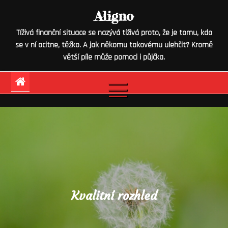
Skip
Aligno
to
Tíživá finanční situace se nazývá tíživá proto, že je tomu, kdo
content
se v ní ocitne, těžko. A jak někomu takovému ulehčit? Kromě
větší píle může pomoci i půjčka.
Kvalitní rozhled