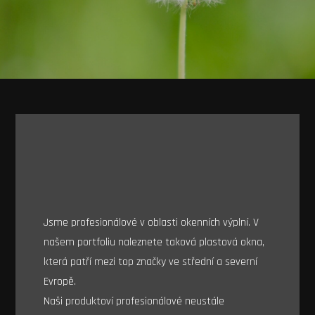
Jsme profesionálové v oblasti okenních výplní. V
našem portfoliu naleznete taková plastová okna,
která patří mezi top značky ve střední a severní
Evropě.
Naši produktoví profesionálové neustále