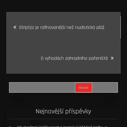
Navigace
Striptýz je rafinovanější než nudistická pláž
pro
příspěvek
O výhodách zahradního pařeniště
Hledat
Nejnovější příspěvky