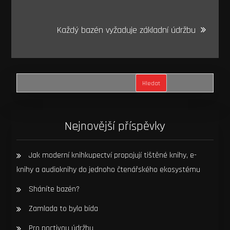
příspěvek
Každý bazén vyžaduje základní údržbu
Hledat
Nejnovější příspěvky
Jak moderní knihkupectví propojují tištěné knihy, e-
knihy a audioknihy do jednoho čtenářského ekosystému
Sháníte bazén?
Zamlada to byla bída
Pro poctivou údržbu