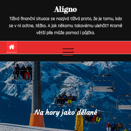
Skip
Aligno
to
Tíživá finanční situace se nazývá tíživá proto, že je tomu, kdo
content
se v ní ocitne, těžko. A jak někomu takovému ulehčit? Kromě
větší píle může pomoci i půjčka.
Na hory jako dělané