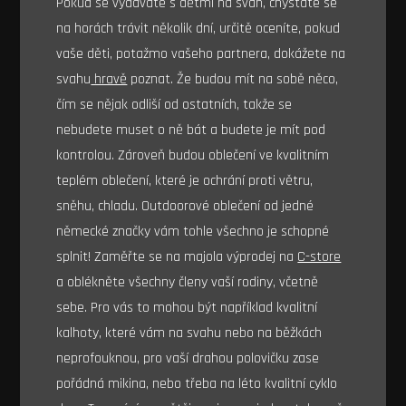
Pokud se vydáváte s dětmi na svah, chystáte se
na horách trávit několik dní, určitě oceníte, pokud
vaše děti, potažmo vašeho partnera, dokážete na
svahu
hravě
poznat. Že budou mít na sobě něco,
čím se nějak odliší od ostatních, takže se
nebudete muset o ně bát a budete je mít pod
kontrolou. Zároveň budou oblečení ve kvalitním
teplém oblečení, které je ochrání proti větru,
sněhu, chladu. Outdoorové oblečení od jedné
německé značky vám tohle všechno je schopné
splnit! Zaměřte se na majola výprodej na
C-store
a oblékněte všechny členy vaší rodiny, včetně
sebe. Pro vás to mohou být například kvalitní
kalhoty, které vám na svahu nebo na běžkách
neprofouknou, pro vaší drahou polovičku zase
pořádná mikina, nebo třeba na léto kvalitní cyklo