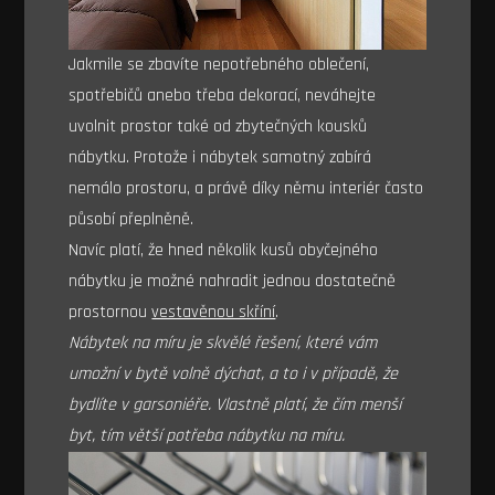
Jakmile se zbavíte nepotřebného oblečení,
spotřebičů anebo třeba dekorací, neváhejte
uvolnit prostor také od zbytečných kousků
nábytku. Protože i nábytek samotný zabírá
nemálo prostoru, a právě díky němu interiér často
působí přeplněně.
Navíc platí, že hned několik kusů obyčejného
nábytku je možné nahradit jednou dostatečně
prostornou
vestavěnou skříní
.
Nábytek na míru je skvělé řešení, které vám
umožní v bytě volně dýchat, a to i v případě, že
bydlíte v garsoniéře. Vlastně platí, že čím menší
byt, tím větší potřeba nábytku na míru.