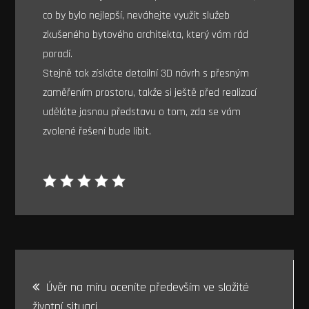
co by bylo nejlepší, neváhejte využít služeb
zkušeného bytového architekta, který vám rád
poradí.
Stejně tak získáte detailní 3D návrh s přesným
zaměřením prostoru, takže si ještě před realizací
uděláte jasnou představu o tom, zda se vám
zvolené řešení bude líbit.
Navigace
Úvěr na míru oceníte především ve složité
pro
životní situaci