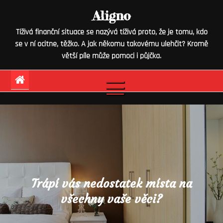
Skip
Aligno
to
Tíživá finanční situace se nazývá tíživá proto, že je tomu, kdo
content
se v ní ocitne, těžko. A jak někomu takovému ulehčit? Kromě
větší píle může pomoci i půjčka.
Trápí vás nedostatek místa na
všechny vaše věci?