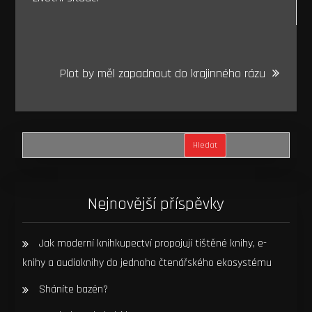
příspěvek
Plot by měl zapadnout do krajinného rázu
Hledat
Nejnovější příspěvky
Jak moderní knihkupectví propojují tištěné knihy, e-
knihy a audioknihy do jednoho čtenářského ekosystému
Sháníte bazén?