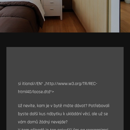
si itional//EN“ „http://www.w3.org/TR/REC-
html40/loose.dtd“>
Už nevíte, kam je v bytě máte dávat? Potřebovali
byste další kus nábytku k ukládání věcí, ale už se
vám domů žádný nevejde?