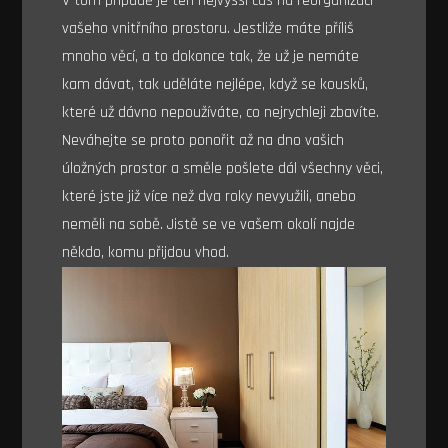
V tom případě je ten nejvyšší čas na reorganizaci
vašeho vnitřního prostoru. Jestliže máte příliš
mnoho věcí, a to dokonce tak, že už je nemáte
kam dávat, tak uděláte nejlépe, když se kousků,
které už dávno nepoužíváte, co nejrychleji zbavíte.
Neváhejte se proto ponořit až na dno vašich
úložných prostor a směle pošlete dál všechny věci,
které jste již více než dva roky nevyužili, anebo
neměli na sobě. Jistě se ve vašem okolí najde
někdo, komu přijdou vhod.