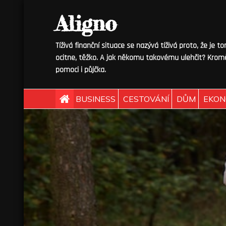
Skip
Aligno
to
content
Tíživá finanční situace se nazývá tíživá proto, že je t
ocitne, těžko. A jak někomu takovému ulehčit? Kromě
pomoci i půjčka.
BUSINESS
CESTOVÁNÍ
DŮM
EKON