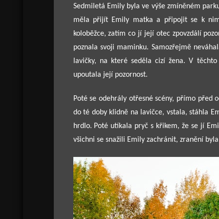
Sedmiletá Emily byla ve výše zmíněném parku 
měla přijít Emily matka a připojit se k nim
koloběžce, zatím co jí její otec zpovzdálí poz
poznala svoji maminku. Samozřejmě neváhala,
lavičky, na které seděla cizí žena. V těcht
upoutala její pozornost.
Poté se odehrály otřesné scény, přímo před o
do té doby klidně na lavičce, vstala, stáhla E
hrdlo. Poté utíkala pryč s křikem, že se jí Em
všichni se snažili Emily zachránit, zranění byl