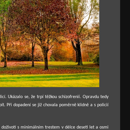
cí. Ukázalo se, že trpí těžkou schizofrenií. Opravdu tedy
ít. Při dopadení se již chovala poměrně klidně a s policií
u doživotí s minimálním trestem v délce deseti let a osmi