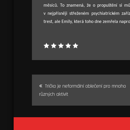
měsíců. To znamená, že o propuštění si můž
v nejpřísněji střeženém psychiatrickém zaří
trest, ale Emily, která toho dne zemřela napros
Navigace
Tričko je neformální oblečení pro mnoho
pro
různých aktivit
příspěvek