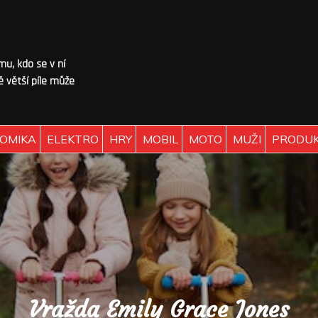
omu, kdo se v ní
 větší píle může
OMIKA
ELEKTRO
HRY
MOBIL
MOTO
MUŽI
PRODU
Vražda Emily Grace Jones