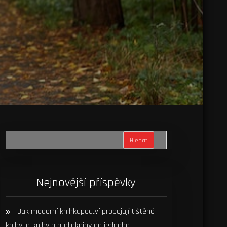
Hledat
Nejnovější příspěvky
Jak moderní knihkupectví propojují tištěné
knihy, e-knihy a audioknihy do jednoho