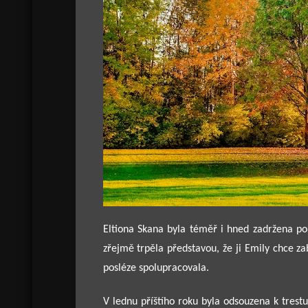
Eltiona Skana byla téměř i hned zadržena poli
zřejmě trpěla představou, že ji Emily chce zab
posléze spolupracovala.
V lednu příštího roku byla odsouzena k trest