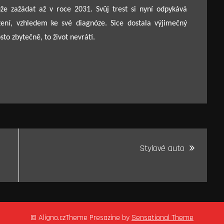
e zažádat až v roce 2031. Svůj trest si nyní odpykává
zení, vzhledem ke své diagnóze. Sice dostala výjimečný
to zbytečně, to život nevrátí.
Stylové auto
© Aligno.czTheme Presazine by
Sensational Theme