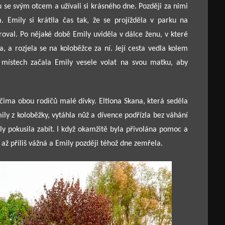
se svým otcem a užívali si krásného dne. Později za nimi
. Emily si krátila čas tak, že se projížděla v parku na
oroval. Po nějaké době Emily uviděla v dálce ženu, v které
 a rozjela se na koloběžce za ní. Její cesta vedla kolem
o místech začala Emily vesele volat na svou matku, aby
čima obou rodičů malé dívky. Eltiona Skana, která seděla
mily z koloběžky, vytáhla nůž a dívence podřízla bez váhání
ily pokusila zabít. I když okamžitě byla přivolána pomoc a
a až příliš vážná a Emily později téhož dne zemřela.