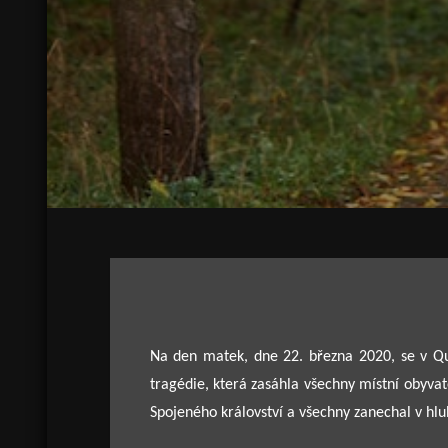
Na den matek, dne 22. března 2020, se v Qu
tragédie, která zasáhla všechny místní obyvatel
Spojeného království a všechny zanechal v hl