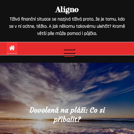
Skip
Aligno
to
Tíživá finanční situace se nazývá tíživá proto, že je tomu, kdo
content
se v ní ocitne, těžko. A jak někomu takovému ulehčit? Kromě
větší píle může pomoci i půjčka.
Dovolená na pláži: Co si
přibalit?