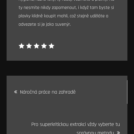
ty nesmíte nikdy zapomenout, i když tam byste si
plavky klidně koupit mohli, což stejně uděláte a
odvezete si je jako suvenýr.
Navigace
Náročná práce na zahradě
pro
příspěvek
Pro superkritickou extrakci vždy vyberte tu
správnou metodu