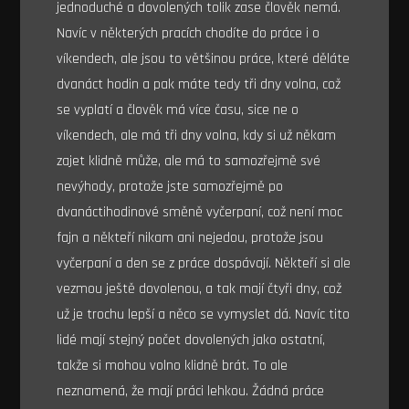
jednoduché a dovolených tolik zase člověk nemá.
Navíc v některých pracích chodíte do práce i o
víkendech, ale jsou to většinou práce, které děláte
dvanáct hodin a pak máte tedy tři dny volna, což
se vyplatí a člověk má více času, sice ne o
víkendech, ale má tři dny volna, kdy si už někam
zajet klidně může, ale má to samozřejmě své
nevýhody, protože jste samozřejmě po
dvanáctihodinové směně vyčerpaní, což není moc
fajn a někteří nikam ani nejedou, protože jsou
vyčerpaní a den se z práce dospávají. Někteří si ale
vezmou ještě dovolenou, a tak mají čtyři dny, což
už je trochu lepší a něco se vymyslet dá. Navíc tito
lidé mají stejný počet dovolených jako ostatní,
takže si mohou volno klidně brát. To ale
neznamená, že mají práci lehkou. Žádná práce