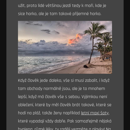
užít, proto lidé většinou jezdí tedy k moři, kde je
sice horko, ale je tam takové příjemné horko.
Když člověk jede daleko, vše si musí zabalit, i když
tam obchody normálně jsou, ale je to mnohem
lepší, když má člověk vše s sebou. Výjimkou není
oblečení, které by měl člověk brát takové, které se
hodí na pláž, takže ženy například
letní maxi šaty
,
které vypadají vždy dobře. Pak samozřejmě nějaká
hygiena, různé léky, ty raději vezměte a plavky! Na