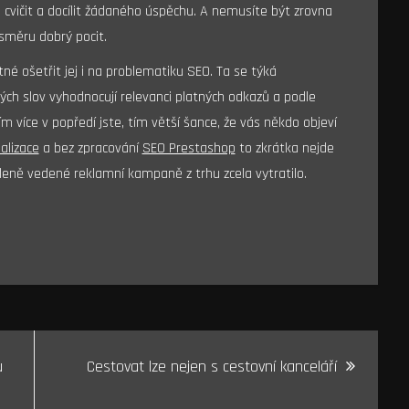
ně cvičit a docílit žádaného úspěchu. A nemusíte být zrovna
směru dobrý pocit.
ošetřit jej i na problematiku SEO. Ta se týká
vých slov vyhodnocují relevanci platných odkazů a podle
m více v popředí jste, tím větší šance, že vás někdo objeví
alizace
a bez zpracování
SEO Prestashop
to zkrátka nejde
leně vedené reklamní kampaně z trhu zcela vytratilo.
u
Cestovat lze nejen s cestovní kanceláří