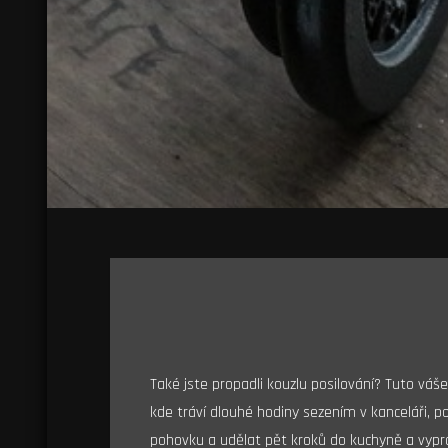
Také jste propadli kouzlu posilování? Tuto váš
kde tráví dlouhé hodiny sezením v kanceláři, p
pohovku a udělat pět kroků do kuchyně a vypro