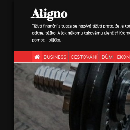
Skip
Aligno
to
content
Tíživá finanční situace se nazývá tíživá proto, že je t
ocitne, těžko. A jak někomu takovému ulehčit? Kromě
pomoci i půjčka.
BUSINESS
CESTOVÁNÍ
DŮM
EKON