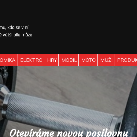
omu, kdo se v ní
 větší píle může
OMIKA
ELEKTRO
HRY
MOBIL
MOTO
MUŽI
PRODU
Otevíráme novou posilovnu