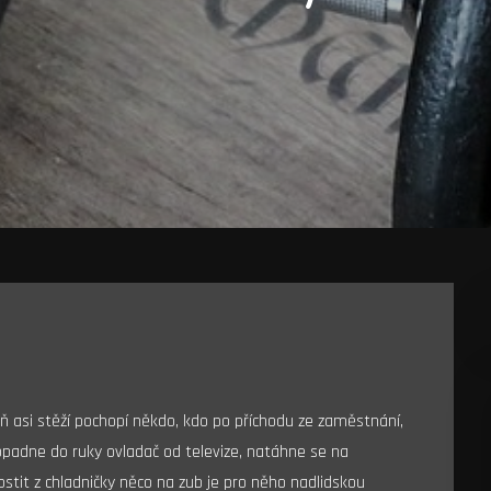
eň asi stěží pochopí někdo, kdo po příchodu ze zaměstnání,
opadne do ruky ovladač od televize, natáhne se na
stit z chladničky něco na zub je pro něho nadlidskou