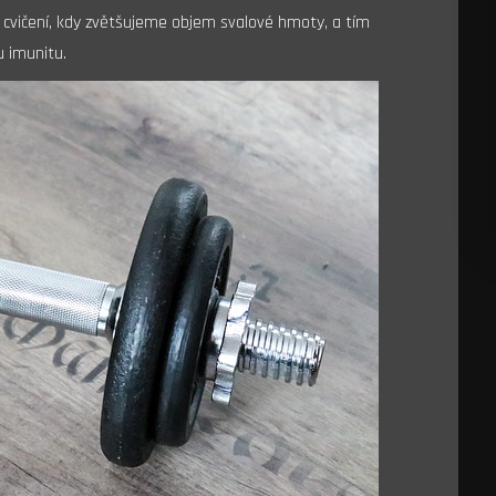
 cvičení, kdy zvětšujeme objem svalové hmoty, a tím
u imunitu.