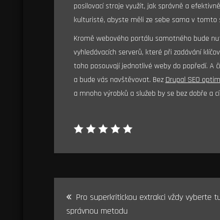
posilovací stroje využít, jak správně a efektiv
kulturisté, abyste měli ze sebe sama v tomto 
Kromě webového portálu samotného bude nutné 
vyhledávacích serverů, které při zadávání klíčo
toho posouvají jednotlivé weby do popředí. A čí
a bude vás navštěvovat. Bez
Drupal SEO optim
a mnoho výrobků a služeb by se bez dobře a cí
Navigace
Pro superkritickou extrakci vždy vyberte t
pro
správnou metodu