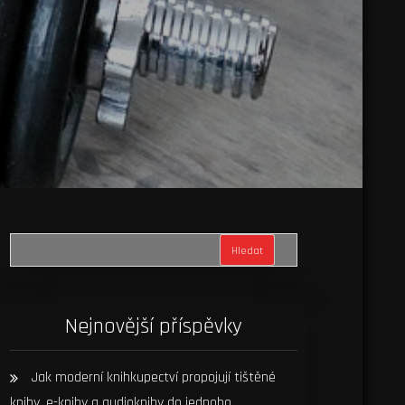
Hledat
Nejnovější příspěvky
Jak moderní knihkupectví propojují tištěné
knihy, e-knihy a audioknihy do jednoho