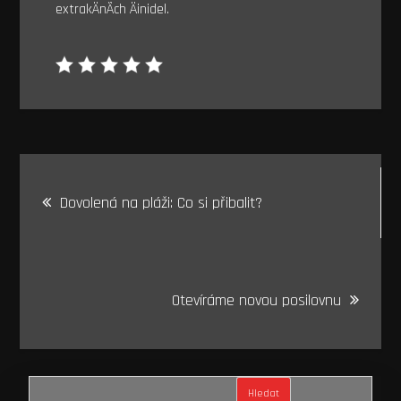
extrakÄnÃ­ch Äinidel.
Navigace
Dovolená na pláži: Co si přibalit?
pro
příspěvek
Otevíráme novou posilovnu
Hledat