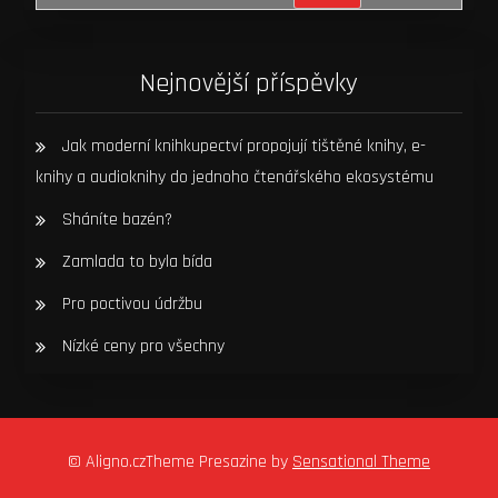
Nejnovější příspěvky
Jak moderní knihkupectví propojují tištěné knihy, e-
knihy a audioknihy do jednoho čtenářského ekosystému
Sháníte bazén?
Zamlada to byla bída
Pro poctivou údržbu
Nízké ceny pro všechny
© Aligno.czTheme Presazine by
Sensational Theme