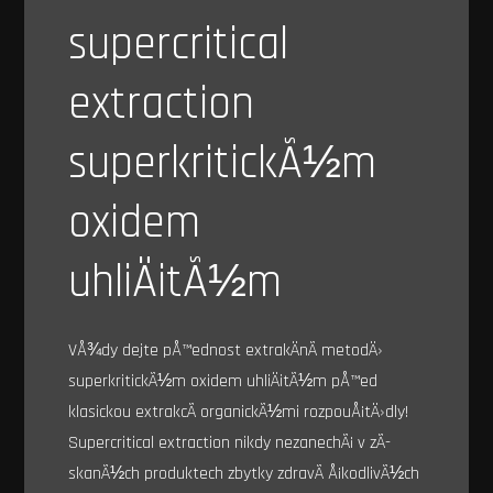
supercritical
extraction
superkritickÃ½m
oxidem
uhliÄitÃ½m
VÅ¾dy dejte pÅ™ednost extrakÄnÃ­ metodÄ›
superkritickÃ½m oxidem uhliÄitÃ½m pÅ™ed
klasickou extrakcÃ­ organickÃ½mi rozpouÅ¡tÄ›dly!
Supercritical extraction nikdy nezanechÃ¡ v zÃ­
skanÃ½ch produktech zbytky zdravÃ­ Å¡kodlivÃ½ch