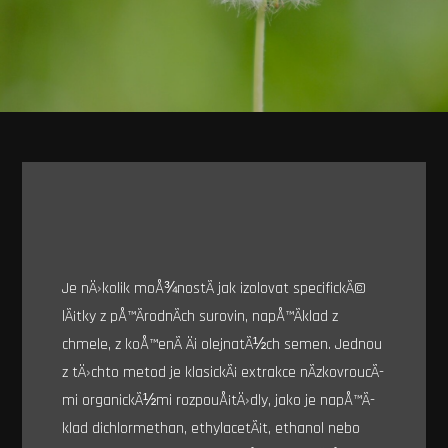
Je nÄ›kolik moÅ¾nostÃ­ jak izolovat specifickÃ©
lÃ¡tky z pÅ™Ã­rodnÃ­ch surovin, napÅ™Ã­klad z
chmele, z koÅ™enÃ­ Äi olejnatÃ½ch semen. Jednou
z tÄ›chto metod je klasickÃ¡ extrakce nÃ­zkovroucÃ­
mi organickÃ½mi rozpouÅ¡tÄ›dly, jako je napÅ™Ã­
klad dichlormethan, ethylacetÃ¡t, ethanol nebo