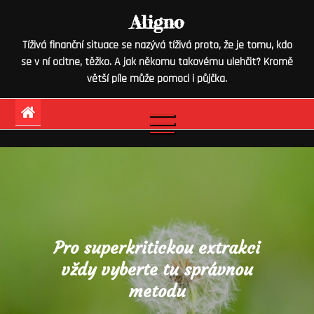
Skip
Aligno
to
Tíživá finanční situace se nazývá tíživá proto, že je tomu, kdo
content
se v ní ocitne, těžko. A jak někomu takovému ulehčit? Kromě
větší píle může pomoci i půjčka.
Pro superkritickou extrakci
vždy vyberte tu správnou
metodu