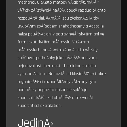
methanol. U tÃ©to metody vÅ¡ak tÃ©mÄ›Å™
vÅ¾dy zÅ¯stÃ¡vajÃ­ neÅ¾Ã¡doucÃ­ rezidua tÄ›chto
rozpouÅ¡tÄ›del, ÄÃ­mÅ¾ jsou zÃ­skanÃ© lÃ¡tky
urÄitÃ½m zpÅ¯sobem znehodnoceny a Äasto je
nelze pouÅ¾Ã­t ani v potravinÃ¡Å™skÃ©m ani ve
farmaceutickÃ©m prÅ¯myslu. V tÄ›chto
prÅ¯myslech musÃ­ extrakÄnÃ­ Äinidlo vÅ¾dy
splÅˆovat podmÃ­nky jako: nÃ­zkÃ½ bod varu,
nejedovatost, inertnost, chemickou stabilitu
vysokou Äistotu. Na rozdÃ­l od klasickÃ© extrakce
organickÃ½mi rozpouÅ¡tÄ›dly vÅ¡echny tyto
podmÃ­nky naprosto dokonale splÅˆuje
superkritickÃ½ oxid uhliÄitÃ½ a takzvanÃ¡
supercritical extrakction
.
JedinÄ›